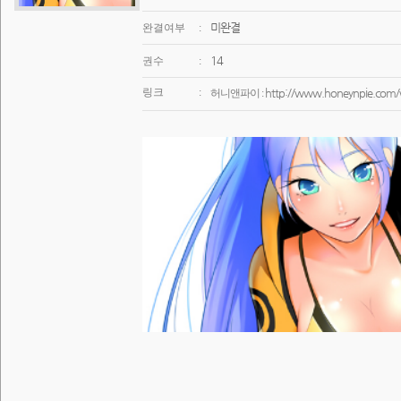
미완결
완결여부
:
14
권수
:
링크
:
http://www.honeynpie.com/
허니앤파이 :