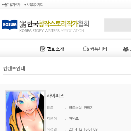
+ 즐겨찾기추가
+ 시작페이지로
컨텐츠안내
사이퍼즈
장르
:
장르소설 - 판타지
여인초
지은이
:
2014-12-16 01:09
작성일
: