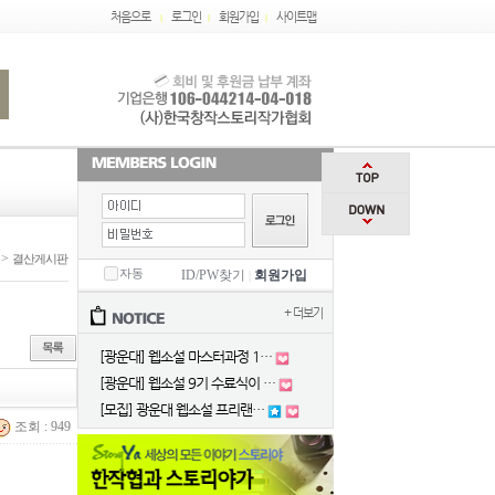
처음으로
로그인
회원가입
사이트맵
|
|
|
>
결산게시판
자동
ID/PW찾기
회원가입
|
+ 더보기
[광운대] 웹소설 마스터과정 1…
[광운대] 웹소설 9기 수료식이 …
[모집] 광운대 웹소설 프리랜…
조회 : 949