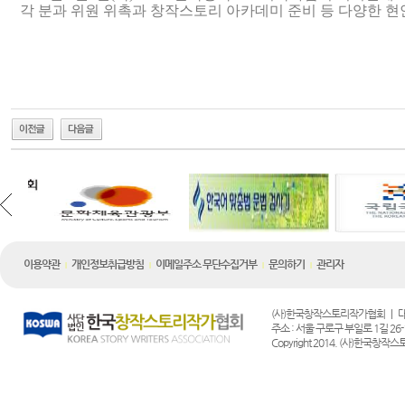
각 분과 위원 위촉과 창작스토리 아카데미 준비 등 다양한 현
이용약관
개인정보취급방침
이메일주소 무단수집거부
문의하기
관리자
|
|
|
|
(사)한국창작스토리작가협회 | 대표전화 :
주소 : 서울 구로구 부일로 1길 26-1
Copyright 2014. (사)한국창작스토