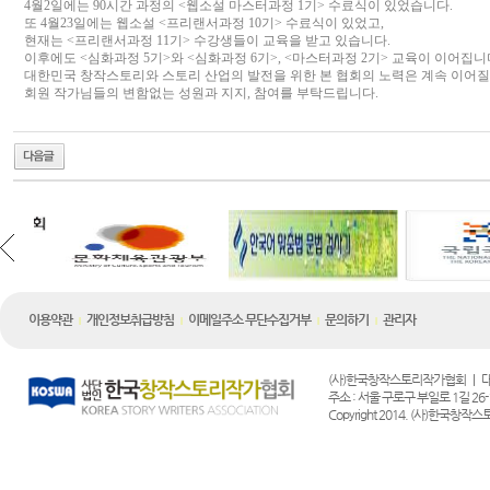
4월2일에는 90시간 과정의 <웹소설 마스터과정 1기> 수료식이 있었습니다.
또 4월23일에는 웹소설 <프리랜서과정 10기> 수료식이 있었고,
현재는 <프리랜서과정 11기> 수강생들이 교육을 받고 있습니다.
이후에도 <심화과정 5기>와 <심화과정 6기>, <마스터과정 2기> 교육이 이어집니
대한민국 창작스토리와 스토리 산업의 발전을 위한 본 협회의 노력은 계속 이어질
회원 작가님들의 변함없는 성원과 지지, 참여를 부탁드립니다.
이용약관
개인정보취급방침
이메일주소 무단수집거부
문의하기
관리자
|
|
|
|
(사)한국창작스토리작가협회 | 대표전화 :
주소 : 서울 구로구 부일로 1길 26-1
Copyright 2014. (사)한국창작스토